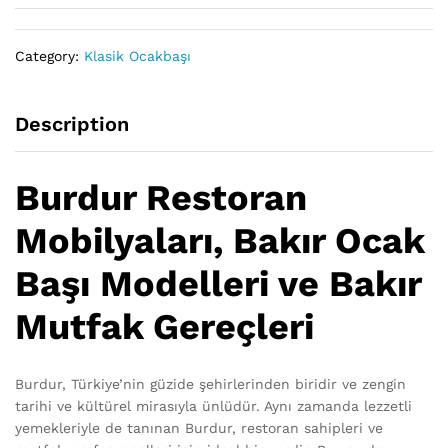
Category:
Klasik Ocakbaşı
Description
Burdur Restoran
Mobilyaları, Bakır Ocak
Başı Modelleri ve Bakır
Mutfak Gereçleri
Burdur, Türkiye’nin güzide şehirlerinden biridir ve zengin
tarihi ve kültürel mirasıyla ünlüdür. Aynı zamanda lezzetli
yemekleriyle de tanınan Burdur, restoran sahipleri ve