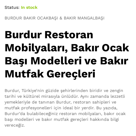
Status:
In stock
BURDUR BAKIR OCAKBAŞI & BAKIR MANGALBAŞI
Burdur Restoran
Mobilyaları, Bakır Ocak
Başı Modelleri ve Bakır
Mutfak Gereçleri
Burdur, Türkiye’nin güzide şehirlerinden biridir ve zengin
tarihi ve kültürel mirasıyla ünlüdür. Aynı zamanda lezzetli
yemekleriyle de tanınan Burdur, restoran sahipleri ve
mutfak profesyonelleri için ideal bir yerdir. Bu yazıda,
Burdur’da bulabileceğiniz restoran mobilyaları, bakır ocak
başı modelleri ve bakır mutfak gereçleri hakkında bilgi
vereceğiz.