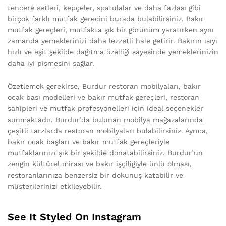
tencere setleri, kepçeler, spatulalar ve daha fazlası gibi
birçok farklı mutfak gerecini burada bulabilirsiniz. Bakır
mutfak gereçleri, mutfakta şık bir görünüm yaratırken aynı
zamanda yemeklerinizi daha lezzetli hale getirir. Bakırın ısıyı
hızlı ve eşit şekilde dağıtma özelliği sayesinde yemeklerinizin
daha iyi pişmesini sağlar.
Özetlemek gerekirse, Burdur restoran mobilyaları, bakır
ocak başı modelleri ve bakır mutfak gereçleri, restoran
sahipleri ve mutfak profesyonelleri için ideal seçenekler
sunmaktadır. Burdur’da bulunan mobilya mağazalarında
çeşitli tarzlarda restoran mobilyaları bulabilirsiniz. Ayrıca,
bakır ocak başları ve bakır mutfak gereçleriyle
mutfaklarınızı şık bir şekilde donatabilirsiniz. Burdur’un
zengin kültürel mirası ve bakır işçiliğiyle ünlü olması,
restoranlarınıza benzersiz bir dokunuş katabilir ve
müşterilerinizi etkileyebilir.
See It Styled On Instagram