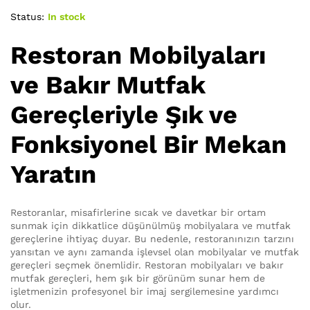
Status:
In stock
Restoran Mobilyaları
ve Bakır Mutfak
Gereçleriyle Şık ve
Fonksiyonel Bir Mekan
Yaratın
Restoranlar, misafirlerine sıcak ve davetkar bir ortam
sunmak için dikkatlice düşünülmüş mobilyalara ve mutfak
gereçlerine ihtiyaç duyar. Bu nedenle, restoranınızın tarzını
yansıtan ve aynı zamanda işlevsel olan mobilyalar ve mutfak
gereçleri seçmek önemlidir. Restoran mobilyaları ve bakır
mutfak gereçleri, hem şık bir görünüm sunar hem de
işletmenizin profesyonel bir imaj sergilemesine yardımcı
olur.