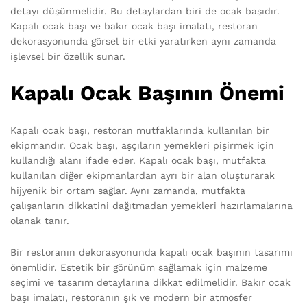
detayı düşünmelidir. Bu detaylardan biri de ocak başıdır.
Kapalı ocak başı ve bakır ocak başı imalatı, restoran
dekorasyonunda görsel bir etki yaratırken aynı zamanda
işlevsel bir özellik sunar.
Kapalı Ocak Başının Önemi
Kapalı ocak başı, restoran mutfaklarında kullanılan bir
ekipmandır. Ocak başı, aşçıların yemekleri pişirmek için
kullandığı alanı ifade eder. Kapalı ocak başı, mutfakta
kullanılan diğer ekipmanlardan ayrı bir alan oluşturarak
hijyenik bir ortam sağlar. Aynı zamanda, mutfakta
çalışanların dikkatini dağıtmadan yemekleri hazırlamalarına
olanak tanır.
Bir restoranın dekorasyonunda kapalı ocak başının tasarımı
önemlidir. Estetik bir görünüm sağlamak için malzeme
seçimi ve tasarım detaylarına dikkat edilmelidir. Bakır ocak
başı imalatı, restoranın şık ve modern bir atmosfer