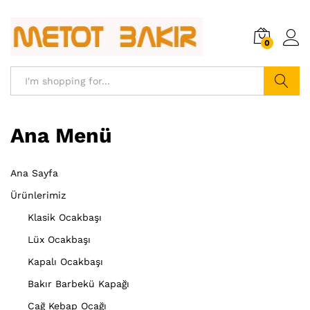
0
Search
Ana Menü
Ana Sayfa
Ürünlerimiz
Klasik Ocakbaşı
Lüx Ocakbaşı
Kapalı Ocakbaşı
Bakır Barbekü Kapağı
Cağ Kebap Ocağı