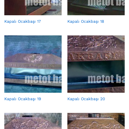
Kapalı Ocakbaşı 17
Kapalı Ocakbaşı 18
Kapalı Ocakbaşı 19
Kapalı Ocakbaşı 20