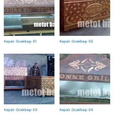
Kapalı Ocakbaşı 01
Kapalı Ocakbaşı 02
Kapalı Ocakbaşı 03
Kapalı Ocakbaşı 04