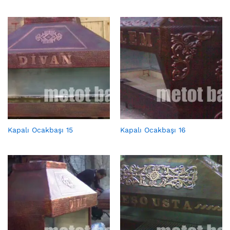
Kapalı Ocakbaşı 15
Kapalı Ocakbaşı 16