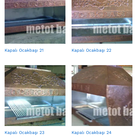
Kapalı Ocakbaşı 21
Kapalı Ocakbaşı 22
Kapalı Ocakbaşı 23
Kapalı Ocakbaşı 24