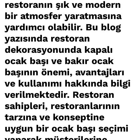
restoranın şık ve modern
bir atmosfer yaratmasına
yardımcı olabilir. Bu blog
yazısında restoran
dekorasyonunda kapalı
ocak başı ve bakır ocak
başının önemi, avantajları
ve kullanımı hakkında bilgi
verilmektedir. Restoran
sahipleri, restoranlarının
tarzına ve konseptine
uygun bir ocak başı seçimi
yaparak müşterilerine