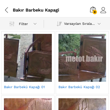
Bakır Barbeku Kapagi
0
Varsayılan Sıralama
Filter
Bakır Barbekü Kapağı 01
Bakır Barbekü Kapağı 02