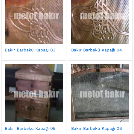
Bakır Barbekü Kapağı 03
Bakır Barbekü Kapağı 04
Bakır Barbekü Kapağı 05
Bakır Barbekü Kapağı 06