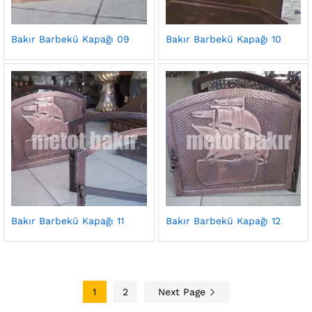
Bakır Barbekü Kapağı 09
Bakır Barbekü Kapağı 10
Bakır Barbekü Kapağı 11
Bakır Barbekü Kapağı 12
1
2
Next Page