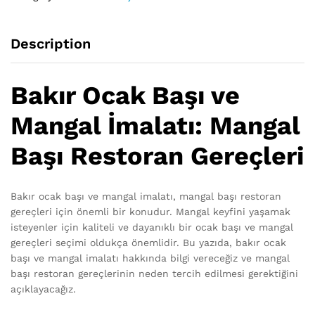
Description
Bakır Ocak Başı ve
Mangal İmalatı: Mangal
Başı Restoran Gereçleri
Bakır ocak başı ve mangal imalatı, mangal başı restoran
gereçleri için önemli bir konudur. Mangal keyfini yaşamak
isteyenler için kaliteli ve dayanıklı bir ocak başı ve mangal
gereçleri seçimi oldukça önemlidir. Bu yazıda, bakır ocak
başı ve mangal imalatı hakkında bilgi vereceğiz ve mangal
başı restoran gereçlerinin neden tercih edilmesi gerektiğini
açıklayacağız.