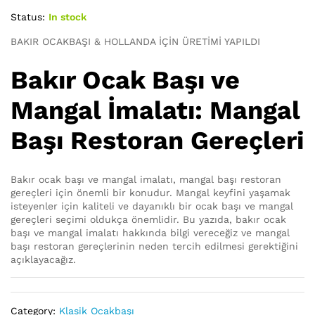
Status:
In stock
BAKIR OCAKBAŞI & HOLLANDA İÇİN ÜRETİMİ YAPILDI
Bakır Ocak Başı ve
Mangal İmalatı: Mangal
Başı Restoran Gereçleri
Bakır ocak başı ve mangal imalatı, mangal başı restoran
gereçleri için önemli bir konudur. Mangal keyfini yaşamak
isteyenler için kaliteli ve dayanıklı bir ocak başı ve mangal
gereçleri seçimi oldukça önemlidir. Bu yazıda, bakır ocak
başı ve mangal imalatı hakkında bilgi vereceğiz ve mangal
başı restoran gereçlerinin neden tercih edilmesi gerektiğini
açıklayacağız.
Category:
Klasik Ocakbaşı