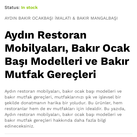
Status:
In stock
AYDIN BAKIR OCAKBAŞI İMALATI & BAKIR MANGALBAŞI
Aydın Restoran
Mobilyaları, Bakır Ocak
Başı Modelleri ve Bakır
Mutfak Gereçleri
Aydın restoran mobilyaları, bakır ocak başı modelleri ve
bakır mutfak gereçleri, mutfaklarınızı şık ve işlevsel bir
şekilde donatmanın harika bir yoludur. Bu ürünler, hem
restoranlar hem de ev mutfakları için idealdir. Bu yazıda,
Aydın restoran mobilyaları, bakır ocak başı modelleri ve
bakır mutfak gereçleri hakkında daha fazla bilgi
edineceksiniz.