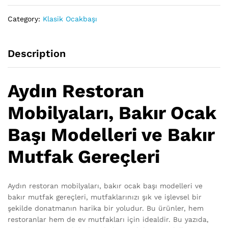
Category:
Klasik Ocakbaşı
Description
Aydın Restoran
Mobilyaları, Bakır Ocak
Başı Modelleri ve Bakır
Mutfak Gereçleri
Aydın restoran mobilyaları, bakır ocak başı modelleri ve
bakır mutfak gereçleri, mutfaklarınızı şık ve işlevsel bir
şekilde donatmanın harika bir yoludur. Bu ürünler, hem
restoranlar hem de ev mutfakları için idealdir. Bu yazıda,